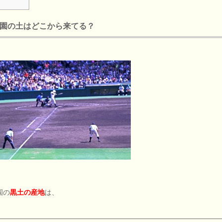
園の土はどこから来てる？
園の
黒土の産地
は、