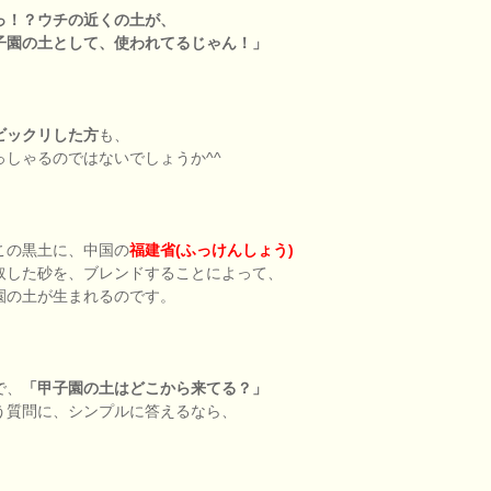
っ！？ウチの近くの土が、
園の土として、使われてるじゃん！」
ビックリした方
も、
っしゃるのではないでしょうか^^
この黒土に、中国の
福建省(ふっけんしょう)
取した砂を、ブレンドすることによって、
園の土が生まれるのです。
で、
「甲子園の土はどこから来てる？」
う質問に、シンプルに答えるなら、