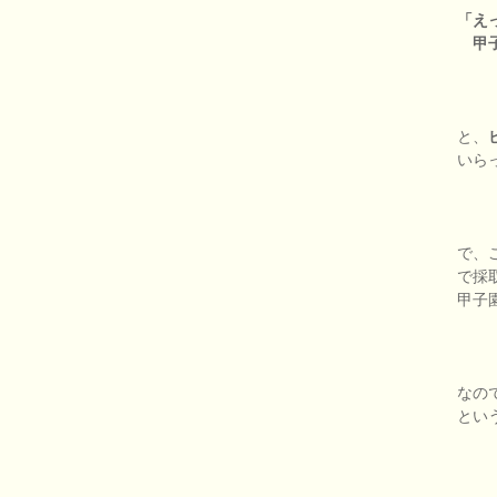
「え
甲子
と、
いら
で、
で採
甲子
なの
とい