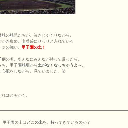
野球の球児たちが、泣きじゃくりながら、
でかき集め、巾着袋にせっせと入れている
ージの強い、
甲子園の土！
子供の頃、あんなにみんなが持って帰ったら、
うち、甲子園球場から
土がなくなっちゃうよ～
、
て心配をしながら、見ていました。笑
それはともかく、
甲子園の土は
どこの土
を、持ってきているのか？