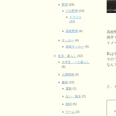
野球
(28)
プロ野球
(24)
ドラフト
(22)
高校野球
(4)
高校
両手
サッカー
(4)
イメ
高校サッカー
(4)
私は
生活・暮らし
(32)
その
大学生・一人暮らし
なん
(6)
人間関係
(3)
趣味
(10)
と、
運動
(1)
占い・風水
(2)
BBQ
(5)
ゲーム
(2)