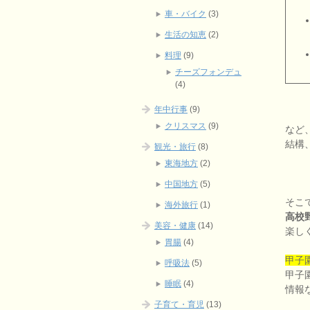
車・バイク
(3)
生活の知恵
(2)
料理
(9)
チーズフォンデュ
(4)
年中行事
(9)
クリスマス
(9)
など
結構
観光・旅行
(8)
東海地方
(2)
中国地方
(5)
そこ
海外旅行
(1)
高校
美容・健康
(14)
楽し
胃腸
(4)
甲子
呼吸法
(5)
甲子
睡眠
(4)
情報
子育て・育児
(13)