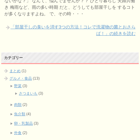
ないかな？」 なんて、悩んでませんか？？ ひとり暮らし 夫婦共働
き 梅雨など、雨の多い時期 だと、どうしても部屋干しを するコト
が多くなりますよね。 で、その時・・・
「部屋干しの臭いを消す3つの方法！コレで洗濯物の菌とおさら
ば！」の続きを読む
カテゴリー
まとめ
(1)
グルメ・食品
(13)
野菜
(3)
さつまいも
(3)
肉類
(2)
魚介類
(4)
卵・乳製品
(3)
外食
(2)