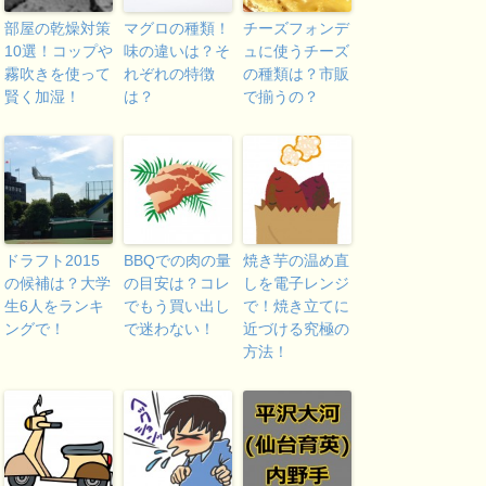
部屋の乾燥対策
マグロの種類！
チーズフォンデ
10選！コップや
味の違いは？そ
ュに使うチーズ
霧吹きを使って
れぞれの特徴
の種類は？市販
賢く加湿！
は？
で揃うの？
ドラフト2015
BBQでの肉の量
焼き芋の温め直
の候補は？大学
の目安は？コレ
しを電子レンジ
生6人をランキ
でもう買い出し
で！焼き立てに
ングで！
で迷わない！
近づける究極の
方法！