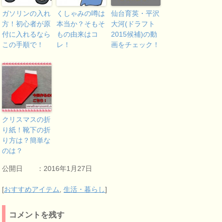
ガソリンの入れ
くしゃみの噂は
仙台育英・平沢
方！初心者が原
本当か？そもそ
大河(ドラフト
付に入れるなら
もの由来はコ
2015候補)の動
この手順で！
レ！
画をチェック！
クリスマスの折
り紙！靴下の折
り方は？簡単な
のは？
公開日 ：2016年1月27日
[
おすすめアイテム
,
生活・暮らし
]
コメントを残す